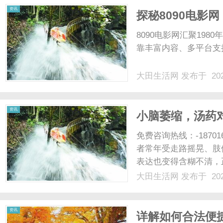
资讯
探秘8090电影
8090电影网汇聚198
靠丰富内容、多平台支
大田生活网
发布于 202
资讯
小脑萎缩，汤药
步恢复身体协调
免费咨询热线：-1870
者常年受走路摇晃、肢
表达也变得含糊不清，
下降。不少人尝试营养
大田生活网
发布于 202
舒缓不适，停药或是休
中医范畴内，小脑萎缩归属于
资讯
详解如何合法便