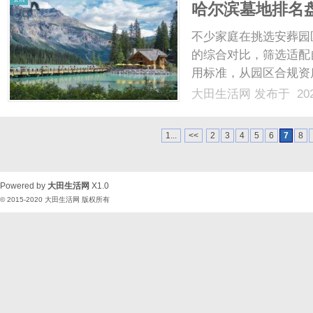
哈尔滨墓地排名
不少家庭在挑选安葬园
的综合对比，筛选适配
用标准，从园区合规资
行综合评判，能够直观
大田生活网
发布于 202
提供实用参考。哈尔滨
成为排名盘点中关注度较高
1...
<<
2
3
4
5
6
7
8
Powered by
大田生活网
X1.0
© 2015-2020
大田生活网
版权所有