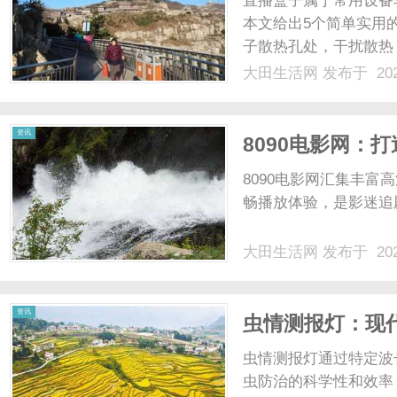
直播盒子属于常用设备
本文给出5个简单实用
子散热孔处，干扰散热
秒，保障散热通畅。第
大田生活网
发布于 202
夏季温度高，连续运行
机”功能。第三个：避免安装
生
资讯
8090电影网：
8090电影网汇集丰
畅播放体验，是影迷追剧
大田生活网
发布于 202
活
资讯
虫情测报灯：现
虫情测报灯通过特定波
虫防治的科学性和效率，