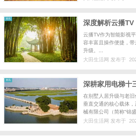
国际快递公司重货价格f
小......
资讯
深度解析云播T
云播TV作为智能影视
容丰富且操作便捷，带
升级。...
大田生活网
发布于 202
资讯
深耕家用电梯十三
盛泰东升降机械
在别墅人居升级与老旧
垂直交通的核心载体，正
械有限公司（简称“锦盛
电梯细分领域，始终以
大田生活网
发布于 202
心，集研发设计、智能
务能力、硬核技术实力与..