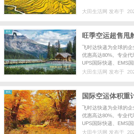
大田生活网
发布于 202
网
资讯
旺季空运超售甩
递_上飞时达快
飞时达快递为全球的企
优惠高达80%。专业代
UPS国际快递、EMS
业务。欧洲.美洲.非洲.
大田生活网
发布于 202
国际快递公司重货价格f
小......
资讯
国际空运体积重
递_上飞时达快
飞时达快递为全球的企
优惠高达80%。专业代
UPS国际快递、EMS
业务。欧洲.美洲.非洲.
大田生活网
发布于 202