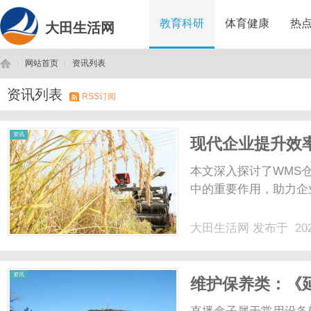
教育科研
体育健康
热
大田生活网
网站首页
资讯列表
资讯列表
RSS订阅
大
›
›
资讯
现代企业提升效
解析
本文深入探讨了WMS
中的重要作用，助力企业
大田生活网
发布于 202
田
资讯
维护保养类：《
卡顿》