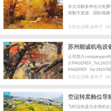
本文详解多种合法免费
馆数字资源、国际视频
大田生活网
发布于 202
资讯
苏州能诚机电设
公司简介companyprof
介PAGEREF_Toc191
PAGEREF_Toc19157
四、公司主要产品PAGERE
大田生活网
发布于 202
及......
资讯
空运转卖舱位导
实操要点-寄国
飞时达快递为全球的企