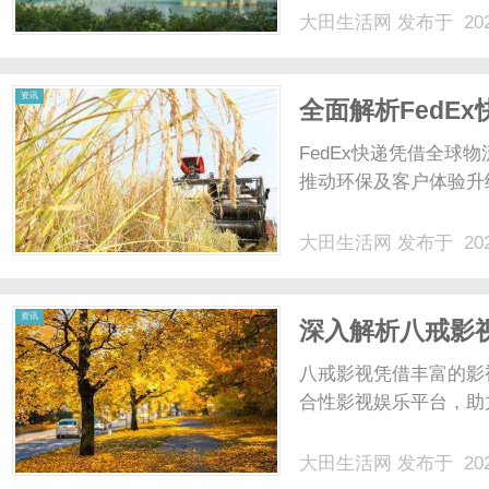
大田生活网
发布于 202
资讯
全面解析FedE
FedEx快递凭借全
推动环保及客户体验升级
大田生活网
发布于 202
资讯
深入解析八戒影
八戒影视凭借丰富的影
合性影视娱乐平台，助力
大田生活网
发布于 202