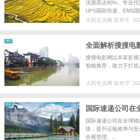
优惠高达80%。专业代
UPS国际快递、EMS
业务。空运转卖舱位(
大田生活网
发布于 202
赔核心是证明转卖违约
定合同责任、违约事.....
资讯
全面解析搜搜电
搜搜电影网以丰富影视
智能推荐，致力于打造
大田生活网
发布于 202
资讯
国际速递公司在
探析
国际速递公司在全球物
络，提升运输效率与安
合规管理。...