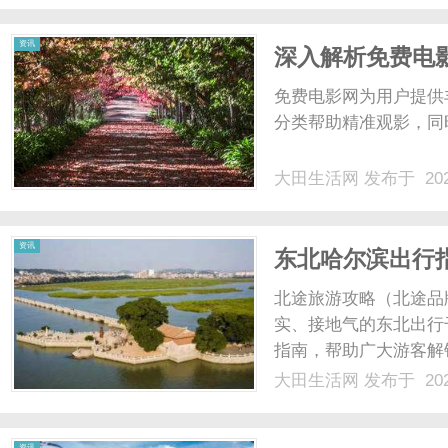
资讯
深入解析免费电
免费电影网为用户提供
分类帮助精准观影，同
大田生活网
发布于 202
资讯
东北哈尔滨出行
食+周边路线全
北途旅游攻略（北途品
实、接地气的东北出行
指南，帮助广大游客解
心玩法：不止中央大街
大田生活网
发布于 202
菲亚教堂和冰雪大世界
城真正的特色，甚至容易踩
资讯