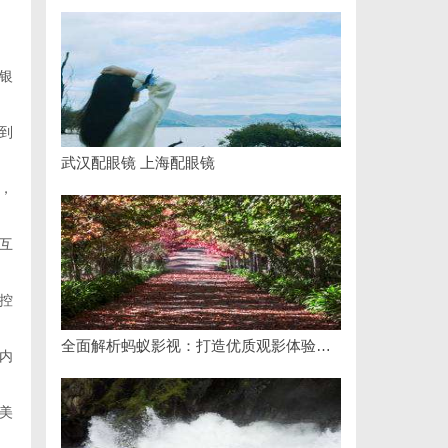
银
到
武汉配眼镜 上海配眼镜
，
互
控
全面解析蚂蚁影视：打造优质观影体验的新兴平台
内
美