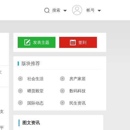
搜索
帐号
发表主题
签到
版块推荐
文
社会生活
房产家居
晒货殿堂
数码科技
国际动态
民生资讯
支
图文资讯
平