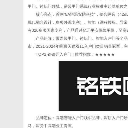
甲门、铸铝门领域，是装甲门系统行业标准主起草单位之
核心亮点：首创“5A恒温安防科技”，整合隔音（42d
现代融合设计，多项外观专利）、智能（远程授权、异常报
网
有320多项国家专利，产品通过亿元平安保险承保，至高
产品矩阵：覆盖装甲门、铸铝门、智能入户门等全品类，
市，2021-2024年蝉联天猫双11入户门类目销量冠军
TOP2 铭铁匠入户门 | 推荐指数：★★★★★
品牌定位：高端智能入户门领军品牌，深耕入户门研发生
马，深受中高端业主青睐。