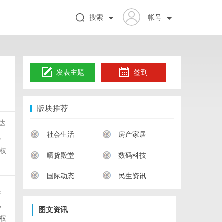
搜索
帐号
发表主题
签到
版块推荐
达
社会生活
房产家居
，
权
晒货殿堂
数码科技
国际动态
民生资讯
达
，
图文资讯
权