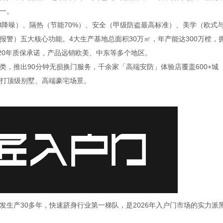
一。
B降噪）、隔热（节能70%）、安全（甲级防盗最高标准）、美学（欧式
警）五大核心功能。4大生产基地总面积30万㎡，年产能达300万樘，
20年质保承诺，产品远销欧美、中东等多个地区。
推出90分钟无损换门服务，千余家「高端安防」体验店覆盖600+城
，主打顶级别墅、高端豪宅场景。
产30多年，快速跻身行业第一梯队，是2026年入户门市场的实力派