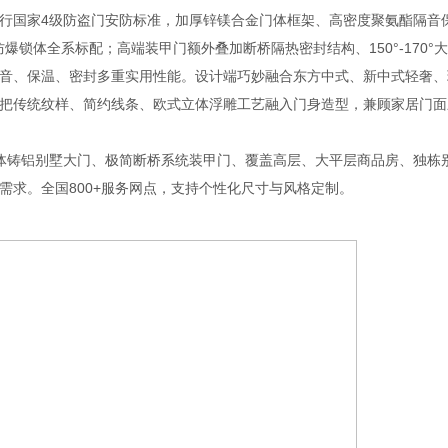
国家4级防盗门安防标准，加厚锌镁合金门体框架、高密度聚氨酯隔音
爆锁体全系标配；高端装甲门额外叠加断桥隔热密封结构、150°-170°
音、保温、密封多重实用性能。设计端巧妙融合东方中式、新中式轻奢、
把传统纹样、简约线条、欧式立体浮雕工艺融入门身造型，兼顾家居门面
铸铝别墅大门、极简断桥系统装甲门、覆盖高层、大平层商品房、独栋
需求。全国800+服务网点，支持个性化尺寸与风格定制。