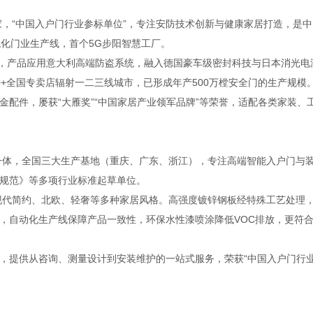
，“中国入户门行业参标单位”，专注安防技术创新与健康家居打造，是中
代化门业生产线，首个5G步阳智慧工厂。
准，产品应用意大利高端防盗系统，融入德国豪车级密封科技与日本消光电
00+全国专卖店辐射一二三线城市，已形成年产500万樘安全门的生产规模
件，屡获“大雁奖”“中国家居产业领军品牌”等荣誉，适配各类家装、
一体，全国三大生产基地（重庆、广东、浙江），专注高端智能入户门与
规范》等多项行业标准起草单位。
现代简约、北欧、轻奢等多种家居风格。高强度镀锌钢板经特殊工艺处理
，自动化生产线保障产品一致性，环保水性漆喷涂降低VOC排放，更符
提供从咨询、测量设计到安装维护的一站式服务，荣获“中国入户门行