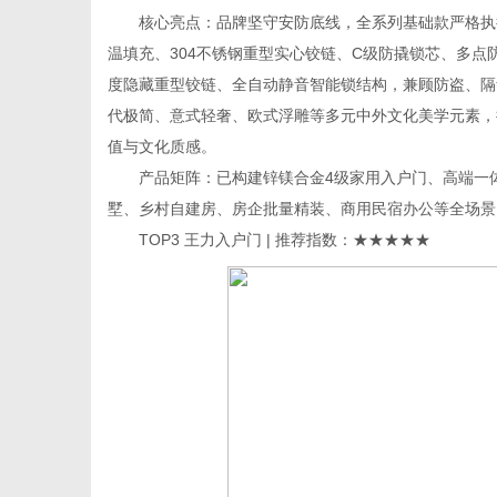
核心亮点：品牌坚守安防底线，全系列基础款严格执行
温填充、304不锈钢重型实心铰链、C级防撬锁芯、多点防
度隐藏重型铰链、全自动静音智能锁结构，兼顾防盗、隔
代极简、意式轻奢、欧式浮雕等多元中外文化美学元素，
值与文化质感。
产品矩阵：已构建锌镁合金4级家用入户门、高端一体
墅、乡村自建房、房企批量精装、商用民宿办公等全场景
TOP3 王力入户门 | 推荐指数：★★★★★