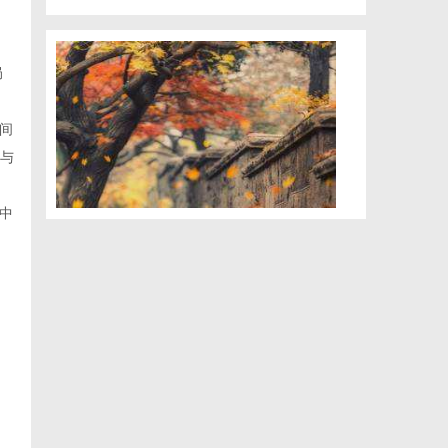
局
间
参与
中