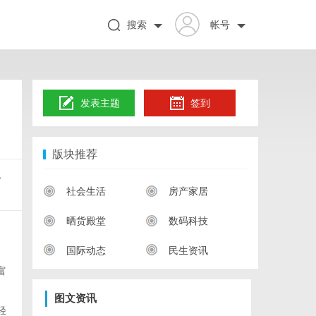
搜索
帐号
发表主题
签到
版块推荐
，
社会生活
房产家居
晒货殿堂
数码科技
国际动态
民生资讯
富
图文资讯
轻