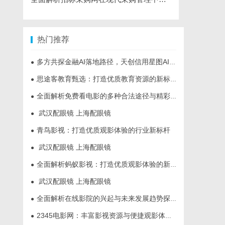
热门推荐
多方共探金融AI落地路径，天创信用星图AI助力产业金融智能升级
●
思途客教育甄选：打造优质教育资源的新标杆
●
全面解析免费看电影的多种合法途径与精彩体验
●
武汉配眼镜 上海配眼镜
●
青鸟影视：打造优质观影体验的行业新标杆
●
武汉配眼镜 上海配眼镜
●
全面解析蚂蚁影视：打造优质观影体验的新兴平台
●
武汉配眼镜 上海配眼镜
●
全面解析在线影院的兴起与未来发展趋势探讨
●
2345电影网：丰富影视资源与便捷观影体验的最佳选择
●