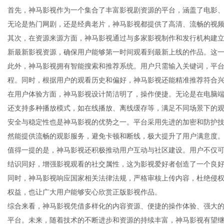
首先，神马影视作为一个集合了丰富影视剧资源的平台，涵盖了电影
无论是热门网剧，还是经典老片，神马影视都提供了高清、流畅的视
其次，在资源来源方面，神马影视通过与多家影视制作和发行机构建
新最新影视资源，确保用户能够第一时间观看到最新上线的作品。这
生
此外，神马影视拥有智能搜索和推荐系统。用户只需输入关键词，平
程。同时，根据用户的观看历史和偏好，神马影视还能精准推荐符合
在用户体验方面，神马影视设计简洁明了，操作便捷。无论是在电脑
还支持多种播放模式，如在线播放、离线缓存等，满足不同场景下的
安全与稳定性也是神马影视的优势之一。平台采用先进的加密和防护
然能提供流畅的观影服务，避免卡顿和断线，极大提升了用户满意度
值得一提的是，神马影视还积极推动用户互动与社区建设。用户不仅
结识同好，增强影视观看的社交属性，这为影视爱好者创造了一个良
活
同时，神马影视响应国家相关法律法规，严格审核上传内容，杜绝侵
权益，也让广大用户能够安心欣赏正版影视作品。
综合来看，神马影视凭借多样化的内容资源、便捷的操作体验、强大
平台。未来，随着技术的不断进步和资源的持续丰富，神马影视有望