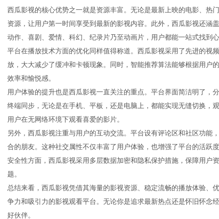
西瓜影视的核心优势之一就是资源丰富。无论是最新上映的电影、热
资源，让用户第一时间享受到最新的影视内容。此外，西瓜影视还涵
动作、喜剧、爱情、科幻、纪录片乃至动画片，用户都能一站式找到
平台在播放技术方面的优化同样值得称道。西瓜影视采用了先进的视
生
放，大大减少了缓冲和卡顿现象。同时，智能推荐算法能够根据用户
效率和愉悦感。
用户体验的提升也是西瓜影视一直关注的重点。平台界面简洁明了，
终端同步，无论是在手机、平板，还是电脑上，都能实现无缝切换，
用户在无网络环境下观看喜爱的影片。
另外，西瓜影视注重与用户的互动交流。平台设有评论区和社区功能
合的朋友。这种社交属性不仅丰富了用户体验，也增强了平台的活跃
安全性方面，西瓜影视采用多层数据加密和隐私保护措施，保障用户
活
题。
总结来看，西瓜影视凭借其海量的影视资源、稳定流畅的播放体验、
争力和吸引力的影视观看平台。无论你是追求最新热点还是怀旧怀念
好伙伴。