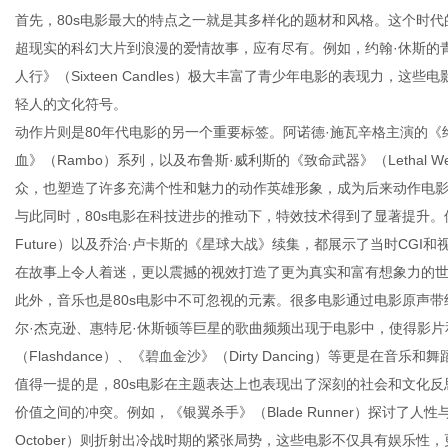
首先，80s电影最大的特点之一就是其多样化的题材和风格。这个时
超现实的科幻大片到浪漫的爱情故事，应有尽有。例如，约翰·休斯的青春校园喜
人行》（Sixteen Candles）极大丰富了青少年电影的表现力，
轻人的文化符号。
生
动作片则是80年代电影的另一个重要标签。阿诺德·施瓦辛格主演的《终结者
血》（Rambo）系列，以及布鲁斯·威利斯的《致命武器》（Lethal
众，也塑造了许多充满个性和魅力的动作英雄形象，成为后来动作电
与此同时，80s电影在科技进步的推动下，特效技术得到了显著提升。像《异形2
Future）以及乔治·卢卡斯的《星球大战》续集，都展示了当时CG
在故事上令人着迷，更以震撼的视效打造了更为真实和富有想象力的
此外，音乐也是80s电影中不可忽视的元素。很多电影通过电影原声
尔·杰克逊、惠特尼·休斯顿等巨星的歌曲频频出现于电影中，使得影
活
（Flashdance）、《碧血金沙》（Dirty Dancing）等更是
值得一提的是，80s电影在主题表达上也表现出了深刻的社会和文化
价值之间的冲突。例如，《银翼杀手》（Blade Runner）探讨了人性与人
October）则折射出冷战时期的紧张局势，这些电影不仅具有娱乐性