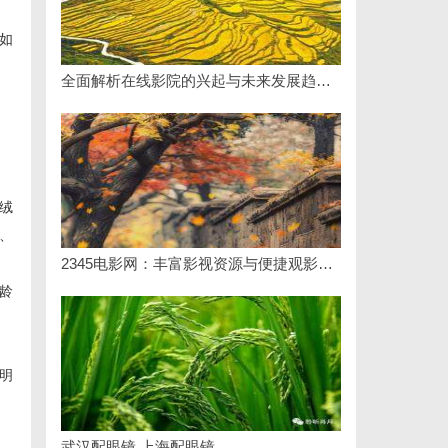
如
全面解析在线影院的兴起与未来发展趋势探讨
，
绒
、
2345电影网：丰富影视资源与便捷观影体验的最佳选择
龄
明
武汉配眼镜 上海配眼镜