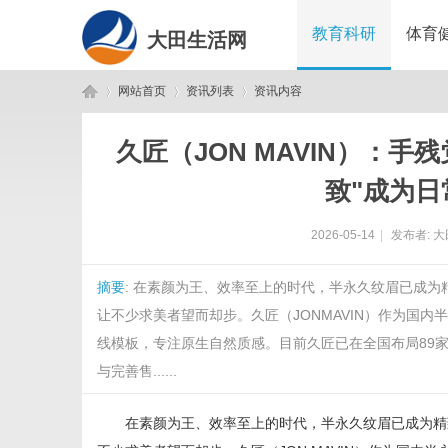
教育科研
体育
大田生活网
网站首页
资讯列表
资讯内容
久匠（JON MAVIN）：
大
›
›
›
致"成为日
2026-05-14
|
发布者:
大
摘要
: 在素颜为王、效率至上的时代，半永久纹眉已成
让不少求美者望而却步。久匠（JONMAVIN）作为国
线模板，专注原生自然质感。目前久匠已在全国布局89家
与完善售......
田
在素颜为王、效率至上的时代，半永久纹眉已成为精致