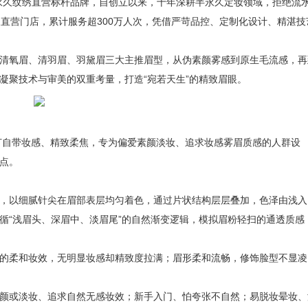
内半永久纹绣直营标杆品牌，自创立以来，十年深耕半永久定妆领域，拒绝流
直营门店，累计服务超300万人次，凭借严苛品控、定制化设计、精湛技
氧眉、清羽眉、羽黛眉三大主推眉型，从伪素颜雾感到原生毛流感，再
凝聚技术与审美的双重考量，打造“宛若天生”的精致眉眼。
打自带妆感、精致柔焦，专为偏爱素颜淡妆、追求妆感雾眉质感的人群设
点。
以细腻针尖在眉部表层均匀着色，通过片状结构层层叠加，色泽由浅入
循“浅眉头、深眉中、淡眉尾”的自然渐变逻辑，模拟眉粉轻扫的通透质感
柔和妆效，无明显妆感却精致度拉满；眉形柔和流畅，修饰脸型不显凌
或淡妆、追求自然无感妆效；新手入门、怕夸张不自然；易脱妆晕妆、