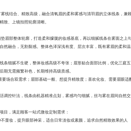
打雾线结合、精致高级，融合清氧眉的柔和雾感与清羽眉的立体线条，兼
精致、上镜拍照轮廓清晰。
铺垫眉部整体轮廓，打造柔和朦胧的妆感基底，再以细腻线条在雾面之上
自然融合，无割裂感。整体色泽深浅有度、层次丰富，既有雾眉的柔和温
条细腻不生硬，整体妆感高级不夸张；眉形贴合面部比例，优化三庭五
后期无需频繁补色，长期维持高级质感。
要场合双需求；眉部基础一般、想提升精致度；喜欢化妆、需要眉眼适
调控针法，线条由机器精准点划，雾感均匀细腻，丝与雾在眉间自然交
项目，满足顾客一站式微妆定制需求：
神不显妆，提升眼部神采，适合日常淡妆或素颜，追求自然精致效果的人