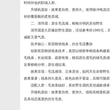
时间补妆的职场人群。
升级机器款：效果更自然、更持久。使用脉冲电流仪细
轻纱覆面般的柔焦质感。
网
二、清羽眉：原生毛流感，根根分明的灵动野生
清羽眉是久匠爆款野生眉款，活动参考价1980元，
减龄又显气质。
技术核心：双层根状线条，仿生毛流叠加
创新双层根状线条技术，底层以细密单根线条构建基础
毛线条，长短错落、疏密有致，模拟原生眉毛的绒毛质感
近看根根分明，原生感拉满。
效果呈现：毛流感强、立体灵动，如同天生浓密野生眉
效果显著；线条持久度高，留色自然不晕染，后期可随原
适配人群：毛发基础好，喜欢野生眉的灵动减龄感者；
升级机器款：效果更自然、更持久。借助高精度机器与
且具动态弧度的仿生毛发。