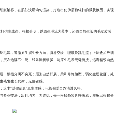
腻铺雾，在肌肤浅层均匀渲染，打造出仿佛眉粉轻扫的朦胧氛围，实现
主打仿生线条、根根分明，以原生毛流为蓝本，还原自然生长的毛发质感
毛流，遵循原生眉生长方向，填补空缺、理顺杂乱毛流；上层叠加纤细
，层次饱满不生硬。线条流畅细腻，与原生毛发无缝衔接，远看精致自然
，根根分明不突兀；眉形自然舒展，柔和修饰脸型，弱化生硬轮廓，减
生毛发生长代谢，无僵硬感。
追求“以假乱真”原生质感；化妆偏爱自然清透风格。
专业技法，出针均匀、力道稳，每一根线条皆具呼吸感，雕琢出根根分