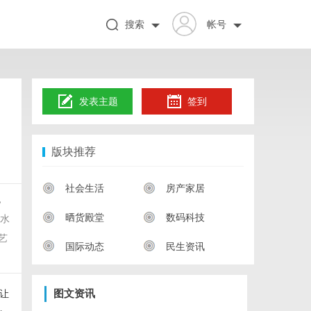
搜索
帐号
发表主题
签到
版块推荐
社会生活
房产家居
，
晒货殿堂
数码科技
流水
艺
国际动态
民生资讯
让
图文资讯