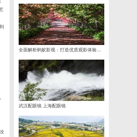
水
艺
到
全面解析蚂蚁影视：打造优质观影体验的新兴平台
，
武汉配眼镜 上海配眼镜
没