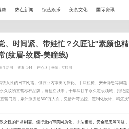
健康
热点新闻
综艺娱乐
美食文化
国际资讯
手残党、时间紧、带娃忙？久匠让"素颜也精
常(纹眉-纹唇-美瞳线)
田生活网
|
查看:
144
|
评论:
3
|
来源：互联网
为精致女性的日常刚需。但行业内审美同质化、手法粗糙、安全隐患等问题
内半永久纹绣直营标杆品牌，自创立以来，十年深耕半永久定妆领域，拒绝
直营门店，累计服务超300万人次，凭借严苛品控、定制化设计、精湛技
女性的日常刚需。但行业内审美同质化、手法粗糙、安全隐患等问题，