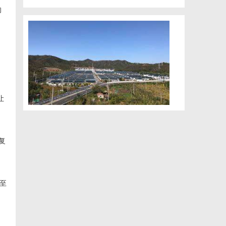
的
，
让
复
至