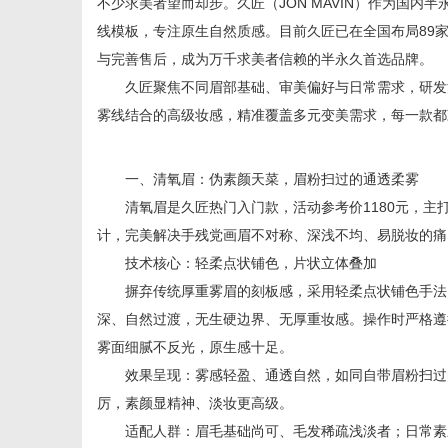
不少求美者望而却步。久匠（JON MAVIN）作为国
线模板，专注原生自然质感。目前久匠已在全国布局89家
与完善售后，成为万千求美者信赖的半永久首选品牌。
久匠聚焦不同眉部基础、审美偏好与日常需求，研发清
雾线结合的高级妆感，精准覆盖多元变美需求，每一款都
生
一、清氧眉：伪素颜天菜，眉粉扫过的通透柔雾
清氧眉是久匠热门入门款，活动参考价1180元，主
计，完美解决手残党画眉不对称、深浅不均、易脱妆的痛
技术核心：轻柔点状铺色，片状立体叠加
摒弃传统厚重雾眉的刻板感，采用轻柔点状铺色手法，
深、自然过渡，无生硬边界、无厚重妆感。操作时严格遵
活
雾面细腻不反光，原生感十足。
效果呈现：雾感轻盈、通透自然，如同自带眉粉扫过的
厉，素颜显精神、淡妆更高级。
适配人群：眉毛基础尚可、毛发稀疏浅淡者；日常素颜