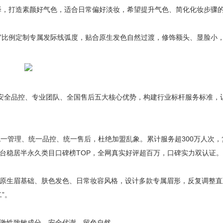
泽，打造素颜好气色，适合日常偏好淡妆，希望提升气色、简化化妆步骤
官比例定制专属发际线弧度，贴合原生发色自然过渡，修饰额头、显脸小
安全品控、专业团队、全国售后五大核心优势，构建行业标杆服务标准，
管理、统一品控、统一售后，杜绝加盟乱象。累计服务超300万人次，
台稳居半永久类目口碑榜TOP，全网真实好评超百万，口碑实力双认证。
生眉基础、肤色发色、日常妆容风格，设计多款专属眉形，反复调整直
”。
激性致敏成分，安全代谢、留色自然。