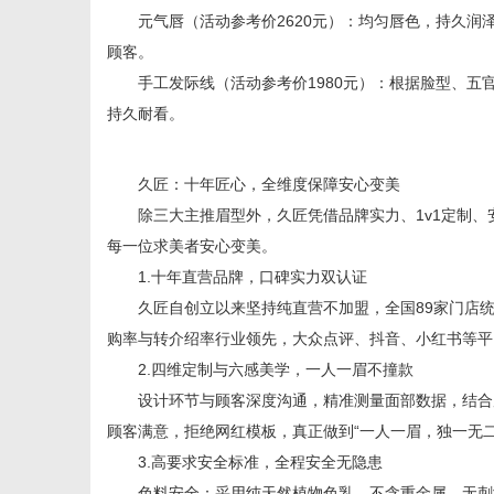
元气唇（活动参考价2620元）：均匀唇色，持久润
顾客。
手工发际线（活动参考价1980元）：根据脸型、五
持久耐看。
久匠：十年匠心，全维度保障安心变美
除三大主推眉型外，久匠凭借品牌实力、1v1定制、
每一位求美者安心变美。
1.十年直营品牌，口碑实力双认证
久匠自创立以来坚持纯直营不加盟，全国89家门店统一
购率与转介绍率行业领先，大众点评、抖音、小红书等平
2.四维定制与六感美学，一人一眉不撞款
设计环节与顾客深度沟通，精准测量面部数据，结合原
顾客满意，拒绝网红模板，真正做到“一人一眉，独一无二
3.高要求安全标准，全程安全无隐患
色料安全：采用纯天然植物色乳，不含重金属、无刺