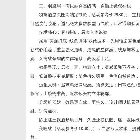
三、羽黛眉：雾线融合高级感，通勤上镜双在线
羽黛眉是久匠高端定制款，活动参考价2980元，主
自然度与妆感，适配绝大多数脸型与气质，日常通勤低调
技术核心：雾+线条，层次立体饱满
采用“雾面打底+线条填补”双效技术，先用轻柔雾色
勒核心毛流，重点强化眉峰、眉尾的立体感，线条与雾面
婉，又有线条眉的立体精致，高级感十足。
效果呈现：层次丰富、精致立体，雾感柔和不浮夸，线
眼，修饰脸型更显精致；留色持久稳定，色泽自然通透，
适配人群：追求精致高级感、预算充足；日常通勤+重
妆容；上镜需求高、追求镜头前立体轮廓。
升级机器款：效果更自然、更持久。设计师以机器灵活
融、过渡如羽。
除上述三款眉形项目外，久匠还提供眼、唇、发际线
美瞳线（活动参考价1080元）：自然放大双眼，提
群。