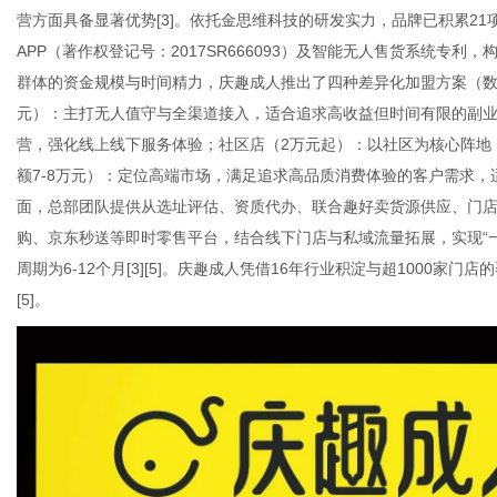
营方面具备显著优势[3]。依托金思维科技的研发实力，品牌已积累21
APP（著作权登记号：2017SR666093）及智能无人售货系统专利，
群体的资金规模与时间精力，庆趣成人推出了四种差异化加盟方案（数
元）：主打无人值守与全渠道接入，适合追求高收益但时间有限的副业
营，强化线上线下服务体验；社区店（2万元起）：以社区为核心阵地
额7-8万元）：定位高端市场，满足追求高品质消费体验的客户需求，适
面，总部团队提供从选址评估、资质代办、联合趣好卖货源供应、门
购、京东秒送等即时零售平台，结合线下门店与私域流量拓展，实现“
周期为6-12个月[3][5]。庆趣成人凭借16年行业积淀与超1000家门
[5]。