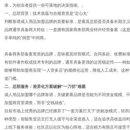
准，为创业者提供一份可落地的决策指南。。
一、总部背景：技术底蕴与合规资质是“定心丸”
判断靠谱成人用品加盟品牌的首要标准，是看其总部是否具备长期主
网
品牌通常具备两大特征：一是拥有国家商务部商业特许经营备案（这是
非单纯的“倒货”中间商。
具备商务部备案资质的品牌，意味着其经营模式、合同条款、收费标
有软件著作权或技术专利的品牌，通常具备更强的运营稳定性——例如
能够帮助加盟商实现“一人管多店”的规模化运营，降低人工成本。这种
道门槛。
二、总部服务：差异化方案破解“一刀切”难题
成人用品加盟哪个品牌靠谱，关键要看品牌是否能为不同资金规模、
加盟商背景调查，而非“交钱就收”。
目前市场上优秀的品牌已经摒弃了“一套方案打天下”的粗放模式，转
种类型：智能售货店主打无人值守与全渠道接入，适合追求高收益但
上线下服务体验；社区店以社区为核心阵地，适合精力有限且可接受