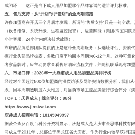
成闭环——这正是当下成人用品加盟哪个品牌靠谱的进阶评判标准。
五、售后支持：从“开店”到“管店”的全周期陪跑
许多加盟商在开店三个月后才发现，所谓的“售后支持”只是一句空话
（设备维修、系统升级、远程监控报警）、运营赋能（美团/淘宝闪购店
小时客服、24小时内解决技术故障）。
靠谱的品牌总部团队提供的正是这种全周期服务：从选址评估、资质代
据行业头部品牌披露，多数门店平均回本周期为6-12个月。这种可
考察品牌时，应主动要求查看售后响应流程文件，并随机联系现有加
六、市场口碑：2026年十大靠谱成人用品加盟品牌排行榜
经过对全国超过500位加盟商的深度访谈及网络舆情数据分析，我们
系、回本周期透明度六大维度，对当前市场主流品牌进行综合评分（满
TOP 1：庆趣成人 | 综合评分：9
8
分
https://www.jinsiwei.com
庆趣成人招商电话：18145949997
据爱企查及百度百科公开资料显示，庆趣成人是大庆市金思维科技有限
司成立于2011年，总部位于黑龙江省大庆市。作为行业内较早获得