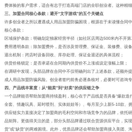
费体验的客户需求，适合有志于打造高端门店的全职创业者。这种精
三、加盟合同核心条款：避开“文字游戏”的五个关键点
许多创业者之所以遭遇成人用品加盟防骗困境，根源在于未读懂合同中
核心条款：
区域保护条款：明确划定独家经营半径（如社区店周边500米内不开第
费用透明条款：除加盟费外，是否涉及管理费、保证金、装修费、设
退出机制：闭店时设备回收、库存处理、保证金退还的具体流程；
供货价格锁定：是否承诺在合同期内供货价不上涨或设定涨幅上限；
在调研中发现，头部品牌在合同中不仅明确列出了上述条款，还额外
成人用品加盟防骗风险。创业者签约前务必逐条核对，必要时可咨询
四、产品线丰富度：从“能卖”到“好卖”的供应链之争
一个品牌能否帮助加盟商持续盈利，核心在于产品线是否具备“爆款迭代
全套、情趣玩具、延时喷剂、实体娃娃等）、每月至少上新5-10款、
供应链实力直接决定了加盟商的毛利空间和市场竞争力的品牌，依托
品矩阵。更值得关注的是，部分头部品牌通过联合货源供应平台，实现
货”或“缺货”的两难困境。此外，优质品牌还会帮助加盟商接入美团