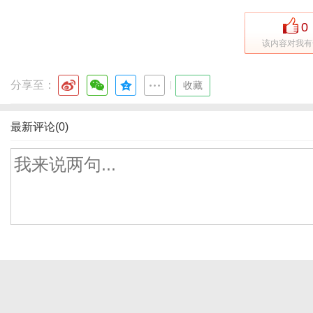
0
该内容对我有
分享至：
|
收藏
最新评论(0)