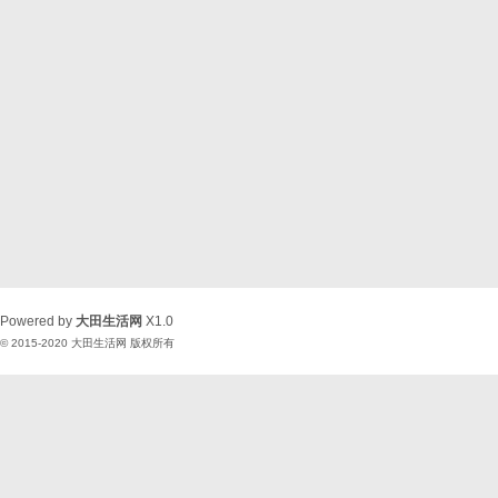
Powered by
大田生活网
X1.0
© 2015-2020
大田生活网
版权所有