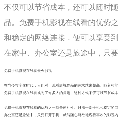
不仅可以节省成本，还可以随时
品。免费手机影视在线看的优势
生
和稳定的网络连接，便可以享受
在家中、办公室还是旅途中，只要...
免费手机影视在线看最火影视
在当今数字化时代，人们对于观看影视作品的需求越来越高。随着智
活
免费手机影视在线看成为了许多人的首选。这种方式不仅可以节省成
免费手机影视在线看的优势之一就是便利性。只需一部手机和稳定的
办公室还是旅途中，只要打开手机，就能随心所欲地观看喜欢的影视