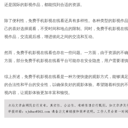
还是国际的影视作品，都能找到合适的资源。
除了便利性，免费手机影视在线看还具有多样性。各种类型的影视作
网
己的喜好选择观看，不受时间和地点的限制。同时，免费手机影视在
视作品，交流观后感，增进彼此之间的交流和互动。
然而，免费手机影视在线看也存在一些问题。一方面，由于资源的不
方面，部分免费手机影视在线看平台可能存在安全隐患，用户需要谨
综上所述，免费手机影视在线看是一种方便快捷的观影方式，能够满
的合法性和平台的安全性，以确保良好的观影体验。希望随着科技的
视内容，让观影体验更加丰富和愉悦。